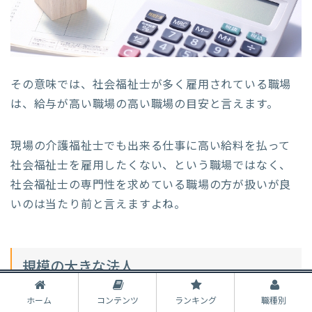
その意味では、社会福祉士が多く雇用されている職場
は、給与が高い職場の高い職場の目安と言えます。
現場の介護福祉士でも出来る仕事に高い給料を払って
社会福祉士を雇用したくない、という職場ではなく、
社会福祉士の専門性を求めている職場の方が扱いが良
いのは当たり前と言えますよね。
規模の大きな法人
ホーム
コンテンツ
ランキング
職種別
小さな規模の施設などで働く生活相談員ほど、送迎な