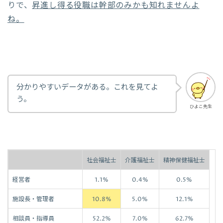
りで、
昇進し得る役職は幹部のみかも知れませんよ
ね。
分かりやすいデータがある。これを見てよ
う。
ひよこ先生
社会福祉士
介護福祉士
精神保健福祉士
経営者
1.1%
0.4%
0.5%
施設長・管理者
10.8%
5.0%
12.1%
相談員・指導員
52.2%
7.0%
62.7%